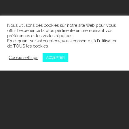
Nous utilisons des cookies sur notre site Web pour vous
offrir l'expérience la plus pertinente en mémorisant vos
préférences et les visites répétées.
En cliquant sur «Accepter», vous consentez à l'utilisation
de TOUS les cookies.
Cookie settings
ACCEPTER
RADIO & TV