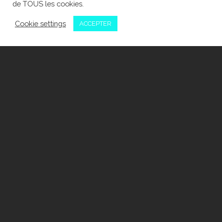
de TOUS les cookies.
Cookie settings
ACCEPTER
NOMS, PROMOTION &
STIMULATION
PANZANI,
WILLIAM SAURIN
& MARIE