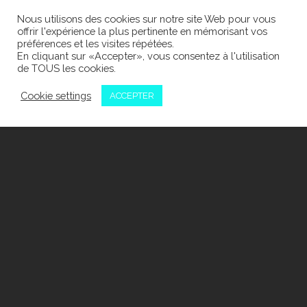
Nous utilisons des cookies sur notre site Web pour vous
offrir l'expérience la plus pertinente en mémorisant vos
préférences et les visites répétées.
En cliquant sur «Accepter», vous consentez à l'utilisation
de TOUS les cookies.
Cookie settings
ACCEPTER
WEB & RÉSEAUX
SOCIAUX
SOBACO