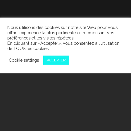
Nous utilisons des cookies sur notre site Web pour vous
offrir l'expérience la plus pertinente en mémorisant vos
préférences et les visites répétées.
En cliquant sur «Accepter», vous consentez à l'utilisation
de TOUS les cookies.
Cookie settings
ACCEPTER
WEB & RÉSEAUX
SOCIAUX