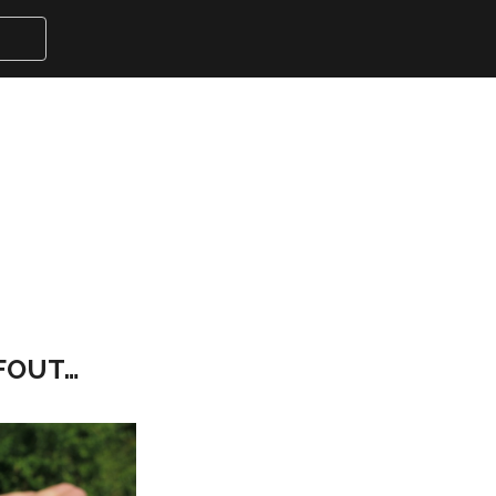
 FOUT…